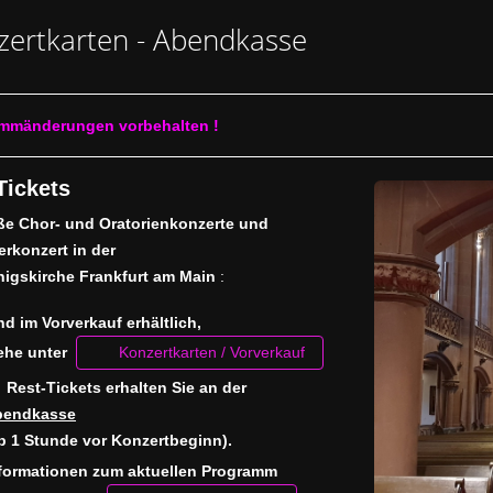
zertkarten - Abendkasse
mmänderungen vorbehalten !
ickets
e Chor- und Oratorienkonzerte und
erkonzert in der
nigskirche Frankfurt am Main
:
nd im Vorverkauf erhältlich,
ehe unter
Konzertkarten / Vorverkauf
Rest-Tickets erhalten Sie an der
bendkasse
b 1 Stunde vor Konzertbeginn).
formationen zum aktuellen Programm