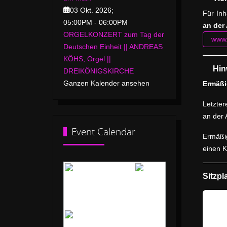
03 Okt. 2026
;
Für Inh
05:00PM
-
06:00PM
an der
ORGELKONZERT zum Tag der
www.
Deutschen Einheit || ANDREAS
KÖHS, Orgel ||
Hin
DREIKÖNIGSKIRCHE
Ganzen Kalender ansehen
Ermäßi
Letzter
an der
Event Calendar
Ermäßig
einen K
Sitzpl
August 2026
Mo
Di
Mi
Do
Fr
Sa
So
1
2