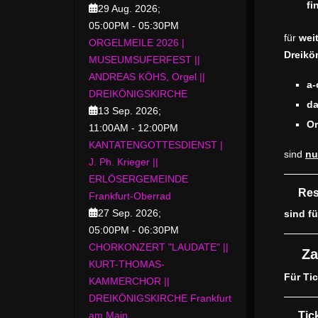
fi
29 Aug. 2026
;
05:00PM
-
05:30PM
für
weit
ORGELMEILE 2026 |
Dreikö
MUSEUMSUFERFEST ||
ANDREAS KÖHS, Orgel ||
a-
DREIKÖNIGSKIRCHE
da
13 Sep. 2026
;
Or
11:00AM
-
12:00PM
KANTATENGOTTESDIENST |
sind
nu
J. Ph. Krieger ||
ERLÖSERGEMEINDE
Res
Frankfurt-Oberrad
27 Sep. 2026
;
sind f
05:00PM
-
06:30PM
CHORKONZERT "LAUDATE" ||
Za
KURT-THOMAS-
Für Ti
KAMMERCHOR ||
DREIKÖNIGSKIRCHE Frankfurt
am Main
Tic