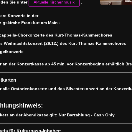
nden Sie unter
.
Aktuelle Kirchenmusik
ere Konzerte in der
nigskirche Frankfurt am Main
:
cappella-Chorkonzerte des Kurt-Thomas-Kammerchores
s Weihnachtskonzert (26.12.) des Kurt-Thomas-Kammerchores
gelkonzerte
r
an der Konzertkasse ab 45 min. vor Konzertbeginn erhältlich
(fr
tkarten
ür alle Oratorienkonzerte und das Silvesterkonzert an der Konzert
hlungshinweis:
ckets an der
Abendkasse
gilt:
Nur Barzahlung - Cash Only
kets für Kulturpass-Inhaber: