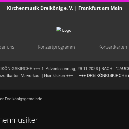
Kirchenmusik Dreikönig e. V. | Frankfurt am Main
er uns
Konzertprogramm
Konzertkarten
KÖNIGSKIRCHE +++ 1. Adventssonntag, 29.11.2026 | BACH - "JAUC
rtkarten-Vorverkauf | Hier klicken +++
+++ DREIKÖNIGSKIRCHE is
der Dreikönigsgemeinde
chenmusiker