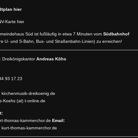
tplan hier
-Karte hier
eindehaus Süd ist fußläufig in etwa 7 Minuten vom
Südbahnhof
e U- und S-Bahn, Bus- und Straßenbahn-Linien) zu erreichen!
: Dreikönigskantor
Andreas Köhs
n:
34 93 17 23
t) kirchenmusik-dreikoenig.de
-Koehs (at) t-online.de
et:
rt-thomas-kammerchor.de
Email:
t) kurt-thomas-kammerchor.de