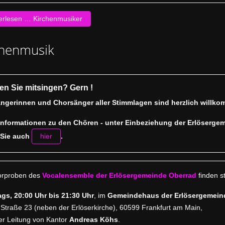
erlesen … Kirchenmusiker
chenmusik
en Sie mitsingen?
Gern !
ngerinnen und Chorsänger aller Stimmlagen sind herzlich willk
Informationen zu den Chören - unter Einbeziehung der Erlöserge
 Sie auch
.
hier
orproben des
Vocalensemble der Erlösergemeinde Oberrad
finden st
ags, 20:00 Uhr bis 21:30 Uhr
, im
Gemeindehaus der Erlösergemein
Straße 23 (neben der Erlöserkirche), 60599 Frankfurt am Main,
er Leitung von Kantor
Andreas Köhs
.