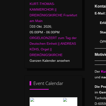
KURT-THOMAS-
Konta
KAMMERCHOR ||
E-Mail
DREIKÖNIGSKIRCHE Frankfurt
am Main
Erlö
03 Okt. 2026
;
05:00PM
-
06:00PM
Stad
ORGELKONZERT zum Tag der
ÖPNV
Deutschen Einheit || ANDREAS
KÖHS, Orgel ||
Motivi
DREIKÖNIGSKIRCHE
Ganzen Kalender ansehen
Der
Ku
und
na
Event Calendar
Die Pro
im
Gem
Tuchol
D-6059
August 2026