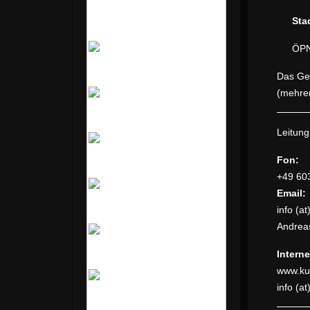
Stad
Mo
Di
Mi
Do
Fr
Sa
So
ÖPNV
1
2
Das Gem
(mehrer
3
4
5
6
7
8
9
Leitung
10
11
12
13
14
15
16
Fo
+49 60
Email:
17
18
19
20
21
22
23
info (a
Andreas
24
25
26
27
28
29
30
Intern
www.ku
info (a
31