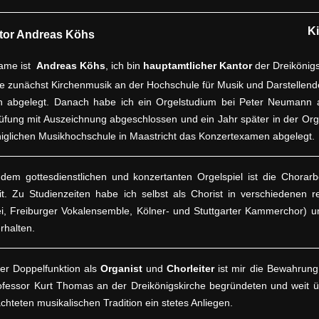
K
ame ist
Andreas Köhs
, ich bin
hauptamtlicher Kantor
der Dreikönig
e zunächst Kirchenmusik an der Hochschule für Musik und Darstellende
 abgelegt. Danach habe ich ein Orgelstudium bei Peter Neumann a
üfung mit Auszeichnung abgeschlossen und ein Jahr später in der Orge
iglichen Musikhochschule in Maastricht das Konzertexamen abgelegt.
em gottesdienstlichen und konzertanten Orgelspiel ist die Chorarbe
it. Zu Studienzeiten habe ich selbst als Chorist in verschiedenen 
i, Freiburger Vokalensemble, Kölner- und Stuttgarter Kammerchor) u
erhalten.
er Doppelfunktion als
Organist
und
Chorleiter
ist mir die Bewahrung
ofessor Kurt Thomas an der Dreikönigskirche begründeten und weit ü
achteten musikalischen Tradition ein stetes Anliegen.