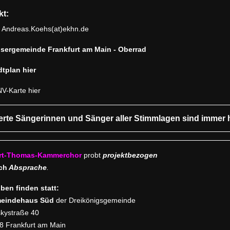
kt:
:
Andreas.Koehs(at)ekhn.de
sergemeinde Frankfurt am Main - Oberrad
tplan hier
-Karte hier
erte Sängerinnen und Sänger aller Stimmlagen sind immer 
rt-Thomas-Kammerchor
probt
projektbezogen
ch
Absprache
.
ben finden statt:
eindehaus Süd
der Dreikönigsgemeinde
skystraße 40
8 Frankfurt am Main