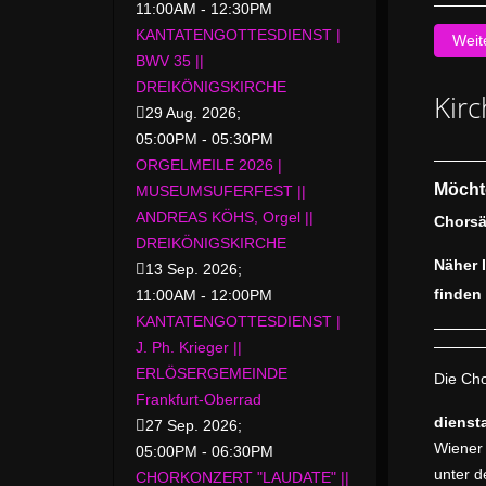
11:00AM
-
12:30PM
KANTATENGOTTESDIENST |
Weit
BWV 35 ||
DREIKÖNIGSKIRCHE
Kir
29 Aug. 2026
;
05:00PM
-
05:30PM
ORGELMEILE 2026 |
Möcht
MUSEUMSUFERFEST ||
ANDREAS KÖHS, Orgel ||
Chorsä
DREIKÖNIGSKIRCHE
Näher 
13 Sep. 2026
;
finden
11:00AM
-
12:00PM
KANTATENGOTTESDIENST |
J. Ph. Krieger ||
ERLÖSERGEMEINDE
Die Ch
Frankfurt-Oberrad
dienst
27 Sep. 2026
;
Wiener 
05:00PM
-
06:30PM
unter d
CHORKONZERT "LAUDATE" ||