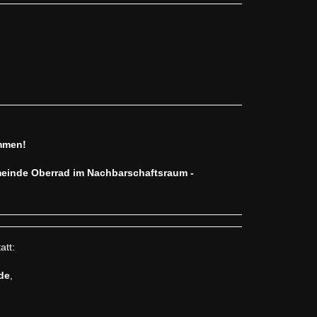
ommen!
meinde Oberrad im Nachbarschaftsraum -
att:
de
,