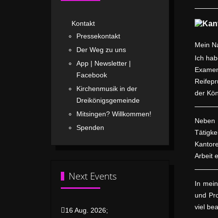
Kontakt
Pressekontakt
Mein N
Der Weg zu uns
Ich hab
App | Newsletter |
Examen
Facebook
Reifepr
Kirchenmusik in der
der Kön
Dreikönigsgemeinde
Mitsingen? Willkommen!
Neben d
Spenden
Tätigke
Kantore
Arbeit 
Next Events
In mein
und Pr
viel be
16 Aug. 2026
;