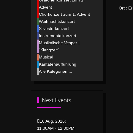
Oratorienkonzert zum 1.
Advent
Ort
: E
Chorkonzert zum 1. Advent
Weihnachtskonzert
Silvesterkonzert
Instrumentalkonzert
Musikalische Vesper |
"Klangzeit"
Musical
Kantatenaufführung
Alle Kategorien ...
Next Events
16 Aug. 2026
;
11:00AM
-
12:30PM