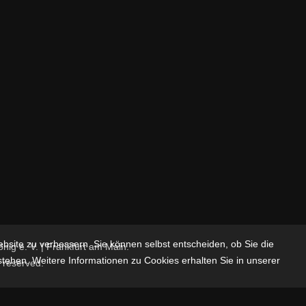
ebsite zu verbessern. Sie können selbst entscheiden, ob Sie die
ig e. V. | Frankfurt am Main.
stehen. Weitere Informationen zu Cookies erhalten Sie in unserer
s reserved.