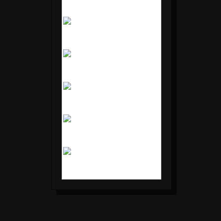
Mo
Di
Mi
Do
Fr
Sa
So
1
2
3
4
5
6
7
8
9
10
11
12
13
14
15
16
17
18
19
20
21
22
23
24
25
26
27
28
29
30
31