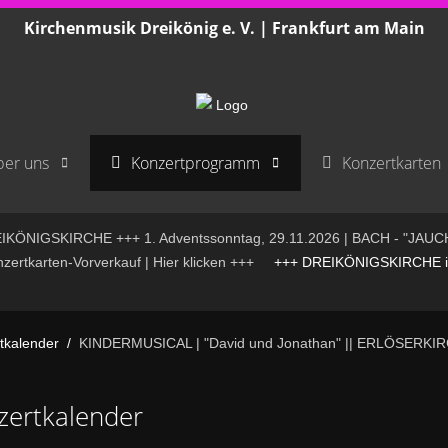
Kirchenmusik Dreikönig e. V. | Frankfurt am Main
er uns
Konzertprogramm
Konzertkarten
KÖNIGSKIRCHE +++ 1. Adventssonntag, 29.11.2026 | BACH - "JAUC
rtkarten-Vorverkauf | Hier klicken +++
+++ DREIKÖNIGSKIRCHE is
tkalender
KINDERMUSICAL | "David und Jonathan" || ERLÖSERKI
zertkalender