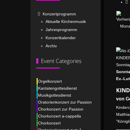
Konzertprogramm
Aktuelle Kirchenmusik
Jahresprogramm
Konzertkalender
Archiv
KINDER
Event Categories
Sonntag
Sonnta
Ev.-Lu
Orgelkonzert
Kantatengottesdienst
KIND
Musikgottesdienst
von G
Oratorienkonzert zur Passion
Kinder
Chorkonzert zur Passion
Matthia
Chorkonzert a-cappella
"Königl
Chorkonzert