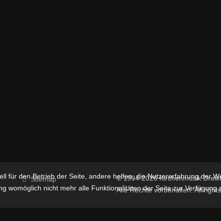
ll für den Betrieb der Seite, andere helfen, die Nutzererfahrung der W
© 1994-2026 Kirchenmusik Dreikön
Sitemap
g womöglich nicht mehr alle Funktionalitäten der Seite zur Verfügung 
Alle Rechte vorbehalten. All right