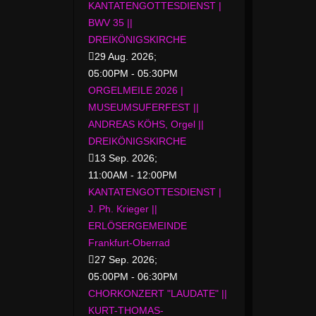
KANTATENGOTTESDIENST |
BWV 35 ||
DREIKÖNIGSKIRCHE
29 Aug. 2026
;
05:00PM
-
05:30PM
ORGELMEILE 2026 |
MUSEUMSUFERFEST ||
ANDREAS KÖHS, Orgel ||
DREIKÖNIGSKIRCHE
13 Sep. 2026
;
11:00AM
-
12:00PM
KANTATENGOTTESDIENST |
J. Ph. Krieger ||
ERLÖSERGEMEINDE
Frankfurt-Oberrad
27 Sep. 2026
;
05:00PM
-
06:30PM
CHORKONZERT "LAUDATE" ||
KURT-THOMAS-