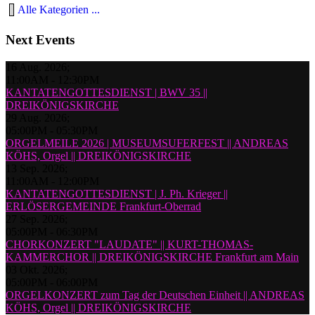
Alle Kategorien ...
Next Events
16 Aug. 2026
;
11:00AM
-
12:30PM
KANTATENGOTTESDIENST | BWV 35 ||
DREIKÖNIGSKIRCHE
29 Aug. 2026
;
05:00PM
-
05:30PM
ORGELMEILE 2026 | MUSEUMSUFERFEST || ANDREAS
KÖHS, Orgel || DREIKÖNIGSKIRCHE
13 Sep. 2026
;
11:00AM
-
12:00PM
KANTATENGOTTESDIENST | J. Ph. Krieger ||
ERLÖSERGEMEINDE Frankfurt-Oberrad
27 Sep. 2026
;
05:00PM
-
06:30PM
CHORKONZERT "LAUDATE" || KURT-THOMAS-
KAMMERCHOR || DREIKÖNIGSKIRCHE Frankfurt am Main
03 Okt. 2026
;
05:00PM
-
06:00PM
ORGELKONZERT zum Tag der Deutschen Einheit || ANDREAS
KÖHS, Orgel || DREIKÖNIGSKIRCHE