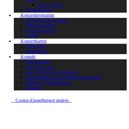
News - Archiv
Pressestimmen
Konzertprogramm
Aktuelle Kirchenmusik
Jahresprogramm
Konzertkalender
Archiv
Konzertkarten
Vorverkauf
Abendkasse
Kontakt
Pressekontakt
Der Weg zu uns
App | Newsletter | Facebook
Kirchenmusik in der Dreikönigsgemeinde
Mitsingen? Willkommen!
Spenden
Cookie-Einstellungen ändern