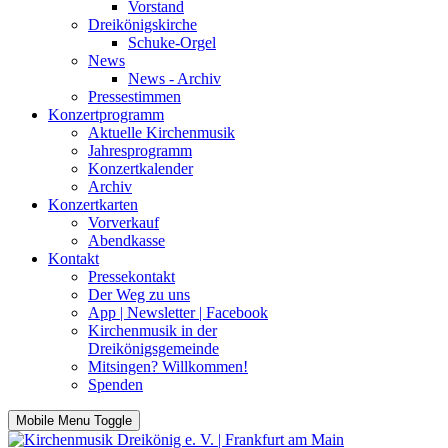
Vorstand
Dreikönigskirche
Schuke-Orgel
News
News - Archiv
Pressestimmen
Konzertprogramm
Aktuelle Kirchenmusik
Jahresprogramm
Konzertkalender
Archiv
Konzertkarten
Vorverkauf
Abendkasse
Kontakt
Pressekontakt
Der Weg zu uns
App | Newsletter | Facebook
Kirchenmusik in der
Dreikönigsgemeinde
Mitsingen? Willkommen!
Spenden
Mobile Menu Toggle