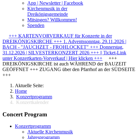
App | Newsletter | Facebook
Kirchenmusik in der
Dreikönigsgemeinde
Mitsingen? Willkommen!
Spenden
+++ KARTENVORVERKAUF für Konzerte in der
DREIKÖNIGSKIRCHE +++ 1. Adventssonntag, 29.11.2026 |
BACH - "JAUCHZET - FROHLOCKET" +++ Donnerstag,
31.12.2026 | SILVESTERKONZERT 2026 +++ || Ticket-Link
unter Konzertkarten-Vorverkauf | Hier klicken +++
+++
DREIKÖNIGSKIRCHE ist auch WÄHREND der BAUZEIT
GEÖFFNET +++ ZUGANG über den Pfarrhof an der SÜDSEITE
+++
Aktuelle Seite:
Home
Konzertprogramm
Konzertkalender
Concert Program
Konzertprogramm
Aktuelle Kirchenmusik
Jahresprogramm