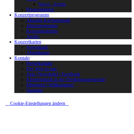
News - Archiv
Pressestimmen
Konzertprogramm
Aktuelle Kirchenmusik
Jahresprogramm
Konzertkalender
Archiv
Konzertkarten
Vorverkauf
Abendkasse
Kontakt
Pressekontakt
Der Weg zu uns
App | Newsletter | Facebook
Kirchenmusik in der Dreikönigsgemeinde
Mitsingen? Willkommen!
Spenden
Cookie-Einstellungen ändern