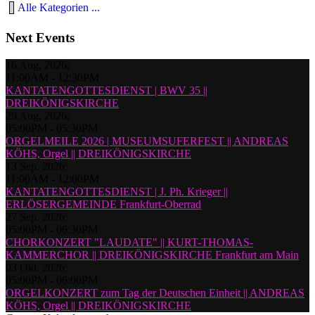
Alle Kategorien ...
Next Events
16 Aug. 2026
;
11:00AM
-
12:30PM
KANTATENGOTTESDIENST | BWV 35 ||
DREIKÖNIGSKIRCHE
29 Aug. 2026
;
05:00PM
-
05:30PM
ORGELMEILE 2026 | MUSEUMSUFERFEST || ANDREAS
KÖHS, Orgel || DREIKÖNIGSKIRCHE
13 Sep. 2026
;
11:00AM
-
12:00PM
KANTATENGOTTESDIENST | J. Ph. Krieger ||
ERLÖSERGEMEINDE Frankfurt-Oberrad
27 Sep. 2026
;
05:00PM
-
06:30PM
CHORKONZERT "LAUDATE" || KURT-THOMAS-
KAMMERCHOR || DREIKÖNIGSKIRCHE Frankfurt am Main
03 Okt. 2026
;
05:00PM
-
06:00PM
ORGELKONZERT zum Tag der Deutschen Einheit || ANDREAS
KÖHS, Orgel || DREIKÖNIGSKIRCHE