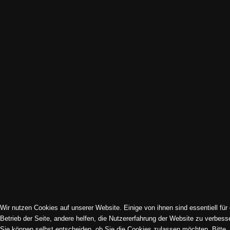
Impressum | Datenschutz | Cookies
Sitemap
© 1994-2026 Kirchenmusik Dreikönig e. V. | Frankfurt am Main.
Alle Rechte vorbehalten. All rights reserved.
Wir nutzen Cookies auf unserer Website. Einige von ihnen sind essentiell für
Betrieb der Seite, andere helfen, die Nutzererfahrung der Website zu verbess
Sie können selbst entscheiden, ob Sie die Cookies zulassen möchten. Bitte
Cookie-Einstellungen ändern