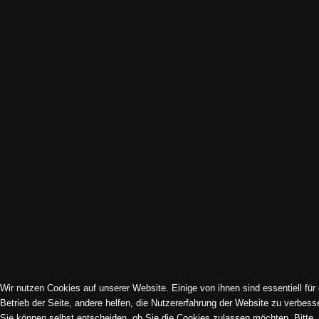
Impressum | Datenschutz | Cookies
Sitemap
© 1994-2026 Kirchenmusik Dreikönig e. V. | Frankfurt am Main.
Alle Rechte vorbehalten. All rights reserved.
Wir nutzen Cookies auf unserer Website. Einige von ihnen sind essentiell für
Betrieb der Seite, andere helfen, die Nutzererfahrung der Website zu verbess
Sie können selbst entscheiden, ob Sie die Cookies zulassen möchten. Bitte
Cookie-Einstellungen ändern