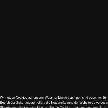
Impressum | Datenschutz | Cookies
Sitemap
© 1994-2026 Kirchenmusik Dreikönig e. V. | Frankfurt am Main.
Alle Rechte vorbehalten. All rights reserved.
Wir nutzen Cookies auf unserer Website. Einige von ihnen sind essentiell für
Betrieb der Seite, andere helfen, die Nutzererfahrung der Website zu verbess
Sie können selbst entscheiden, ob Sie die Cookies zulassen möchten. Bitte
Cookie-Einstellungen ändern