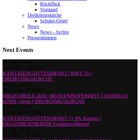
Rückblick
Vorstand
Dreikönigskirche
Schuke-Orgel
News
News - Archiv
Pressestimmen
Next Events
16 Aug. 2026
;
11:00AM
-
12:30PM
KANTATENGOTTESDIENST | BWV 35 ||
DREIKÖNIGSKIRCHE
29 Aug. 2026
;
05:00PM
-
05:30PM
ORGELMEILE 2026 | MUSEUMSUFERFEST || ANDREAS
KÖHS, Orgel || DREIKÖNIGSKIRCHE
13 Sep. 2026
;
11:00AM
-
12:00PM
KANTATENGOTTESDIENST | J. Ph. Krieger ||
ERLÖSERGEMEINDE Frankfurt-Oberrad
27 Sep. 2026
;
05:00PM
-
06:30PM