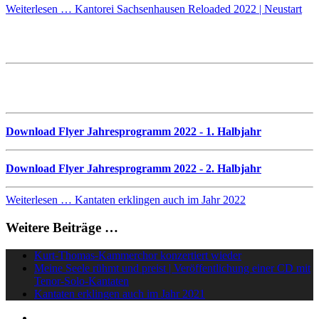
Weiterlesen … Kantorei Sachsenhausen Reloaded 2022 | Neustart
Kantaten erklingen auch im Jahr 2022
Musik erklingt in den Kantaten- und Musikgottesdiensten in
der Frankfurter Dreikönigskirche und Bergkirche
Download Flyer Jahresprogramm 2022 - 1. Halbjahr
Download Flyer Jahresprogramm 2022 - 2. Halbjahr
Weiterlesen … Kantaten erklingen auch im Jahr 2022
Weitere Beiträge …
Kurt-Thomas-Kammerchor konzertiert wieder
Meine Seele rühmt und preist | Veröffentlichung einer CD mit
Tenor-Solo-Kantaten
Kantaten erklingen auch im Jahr 2021