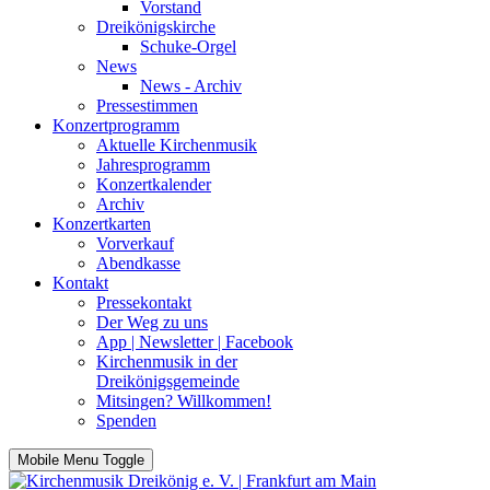
Vorstand
Dreikönigskirche
Schuke-Orgel
News
News - Archiv
Pressestimmen
Konzertprogramm
Aktuelle Kirchenmusik
Jahresprogramm
Konzertkalender
Archiv
Konzertkarten
Vorverkauf
Abendkasse
Kontakt
Pressekontakt
Der Weg zu uns
App | Newsletter | Facebook
Kirchenmusik in der
Dreikönigsgemeinde
Mitsingen? Willkommen!
Spenden
Mobile Menu Toggle