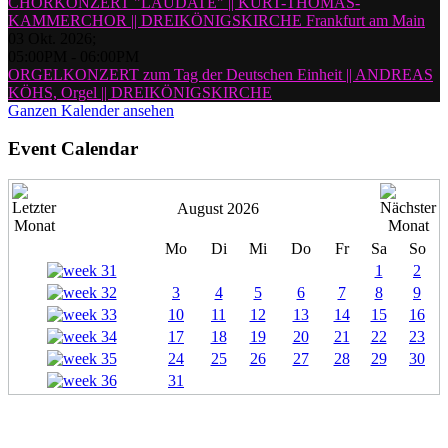
CHORKONZERT "LAUDATE" || KURT-THOMAS-
KAMMERCHOR || DREIKÖNIGSKIRCHE Frankfurt am Main
03 Okt. 2026
;
05:00PM
-
06:00PM
ORGELKONZERT zum Tag der Deutschen Einheit || ANDREAS
KÖHS, Orgel || DREIKÖNIGSKIRCHE
Ganzen Kalender ansehen
Event Calendar
August 2026
Mo
Di
Mi
Do
Fr
Sa
So
1
2
3
4
5
6
7
8
9
10
11
12
13
14
15
16
17
18
19
20
21
22
23
24
25
26
27
28
29
30
31
Oratorienkonzert zum 1. Advent | Händel