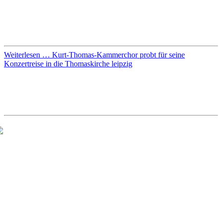
trotzdem - auf Abstände und sehr gute Durchlüftung ausdrücklich
geachtet haben. Es war sehr beglückend, sich wieder in Mitten des
Chores zu hören und selbst zu musizieren. Wir freuen uns auf die
nächsten Proben an den kommenden Wochenenden im September.
Weiterlesen … Kurt-Thomas-Kammerchor probt für seine
Konzertreise in die Thomaskirche leipzig
Kantorei Sachsenhausen Reloaded 2022 |
Neustart