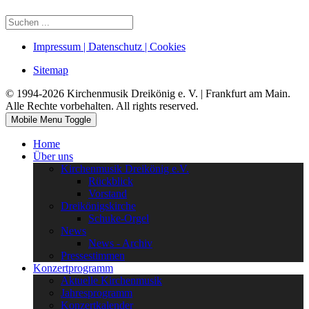
Impressum | Datenschutz | Cookies
Sitemap
© 1994-2026 Kirchenmusik Dreikönig e. V. | Frankfurt am Main.
Alle Rechte vorbehalten. All rights reserved.
Mobile Menu Toggle
Home
Über uns
Kirchenmusik Dreikönig e.V.
Rückblick
Vorstand
Dreikönigskirche
Schuke-Orgel
News
News - Archiv
Pressestimmen
Konzertprogramm
Aktuelle Kirchenmusik
Jahresprogramm
Konzertkalender