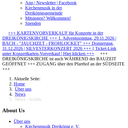
App | Newsletter | Facebook
Kirchenmusik in der
Dreikönigsgemeinde
Mitsingen? Willkommen!
Spenden
+++ KARTENVORVERKAUF für Konzerte in der
DREIKÖNIGSKIRCHE +++ 1. Adventssonntag, 29.11.2026 |
BACH - "JAUCHZET - FROHLOCKET" +++ Donnerstag,
31.12.2026 | SILVESTERKONZERT 2026 +++ || Ticket-Link
unter Konzertkarten-Vorverkauf | Hier klicken +++
+++
DREIKÖNIGSKIRCHE ist auch WÄHREND der BAUZEIT
GEÖFFNET +++ ZUGANG über den Pfarrhof an der SÜDSEITE
+++
Aktuelle Seite:
Home
Über uns
News
News - Archiv
About Us
Über uns
Kirchenmusik Dreikönig e. V.