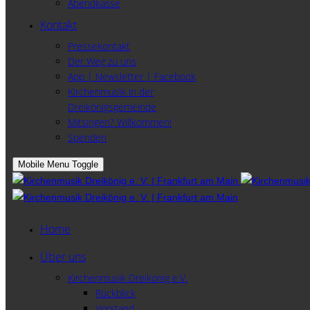
Abendkasse
Kontakt
Pressekontakt
Der Weg zu uns
App | Newsletter | Facebook
Kirchenmusik in der
Dreikönigsgemeinde
Mitsingen? Willkommen!
Spenden
Mobile Menu Toggle
Home
Über uns
Kirchenmusik Dreikönig e.V.
Rückblick
Vorstand