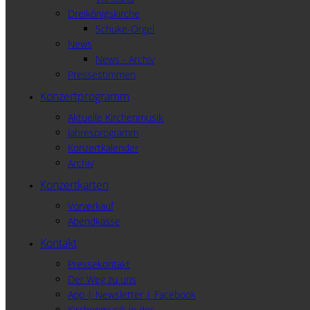
Dreikönigskirche
Schuke-Orgel
News
News - Archiv
Pressestimmen
Konzertprogramm
Aktuelle Kirchenmusik
Jahresprogramm
Konzertkalender
Archiv
Konzertkarten
Vorverkauf
Abendkasse
Kontakt
Pressekontakt
Der Weg zu uns
App | Newsletter | Facebook
Kirchenmusik in der