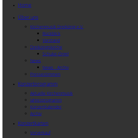
Home
Über uns
Kirchenmusik Dreikönig e.V.
Rückblick
Vorstand
Dreikönigskirche
Schuke-Orgel
News
News - Archiv
Pressestimmen
Konzertprogramm
Aktuelle Kirchenmusik
Jahresprogramm
Konzertkalender
Archiv
Konzertkarten
Vorverkauf