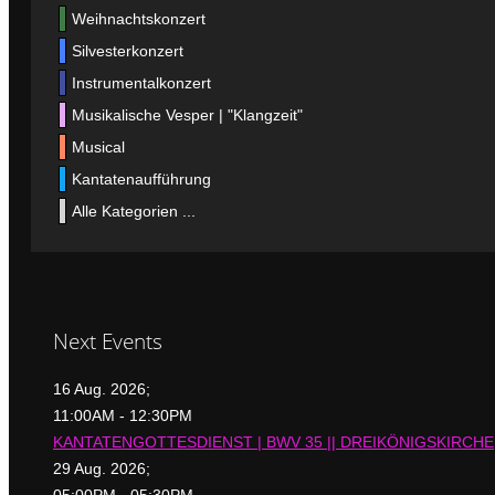
Weihnachtskonzert
Silvesterkonzert
Instrumentalkonzert
Musikalische Vesper | "Klangzeit"
Musical
Kantatenaufführung
Alle Kategorien ...
Next Events
16 Aug. 2026
;
11:00AM
-
12:30PM
KANTATENGOTTESDIENST | BWV 35 || DREIKÖNIGSKIRCHE
29 Aug. 2026
;
05:00PM
-
05:30PM