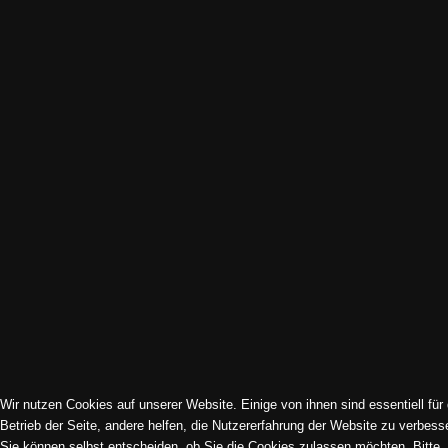
Impressum | Datenschutz | Cookies
Sitemap
© 1994-2026 Kirchenmusik Dreikönig e. V. | Frankfurt am Main.
Alle Rechte vorbehalten. All rights reserved.
Wir nutzen Cookies auf unserer Website. Einige von ihnen sind essentiell für
Betrieb der Seite, andere helfen, die Nutzererfahrung der Website zu verbess
Sie können selbst entscheiden, ob Sie die Cookies zulassen möchten. Bitte
Cookie-Einstellungen ändern