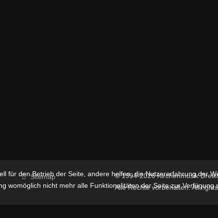
ll für den Betrieb der Seite, andere helfen, die Nutzererfahrung der W
© 1994-2026 Kirchenmusik Dreikön
Sitemap
g womöglich nicht mehr alle Funktionalitäten der Seite zur Verfügung 
Alle Rechte vorbehalten. All right