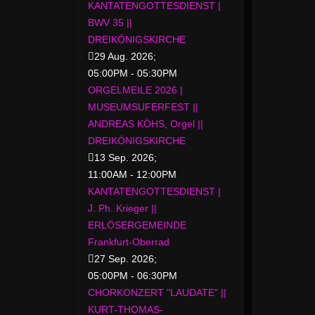
KANTATENGOTTESDIENST |
BWV 35 ||
DREIKÖNIGSKIRCHE
29 Aug. 2026
;
05:00PM
-
05:30PM
ORGELMEILE 2026 |
MUSEUMSUFERFEST ||
ANDREAS KÖHS, Orgel ||
DREIKÖNIGSKIRCHE
13 Sep. 2026
;
11:00AM
-
12:00PM
KANTATENGOTTESDIENST |
J. Ph. Krieger ||
ERLÖSERGEMEINDE
Frankfurt-Oberrad
27 Sep. 2026
;
05:00PM
-
06:30PM
CHORKONZERT "LAUDATE" ||
KURT-THOMAS-