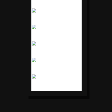
Mo
Di
Mi
Do
Fr
Sa
So
1
2
3
4
5
6
7
8
9
10
11
12
13
14
15
16
17
18
19
20
21
22
23
24
25
26
27
28
29
30