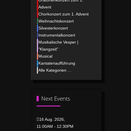
Oratorienkonzert zum 1.
Advent
Chorkonzert zum 1. Advent
Weihnachtskonzert
Silvesterkonzert
Instrumentalkonzert
Musikalische Vesper |
"Klangzeit"
Musical
Kantatenaufführung
Alle Kategorien ...
Next Events
16 Aug. 2026
;
11:00AM
-
12:30PM