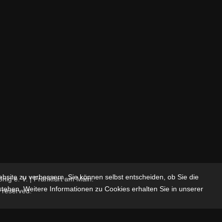
ebsite zu verbessern. Sie können selbst entscheiden, ob Sie die
ig e. V. | Frankfurt am Main.
stehen. Weitere Informationen zu Cookies erhalten Sie in unserer
s reserved.